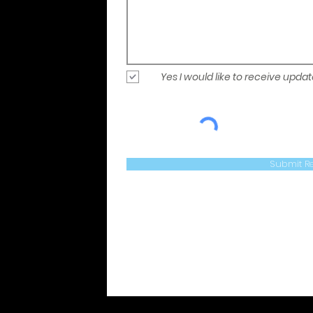
rvel Legends en
vinden op TBHstore.nl.
Yes I would like to receive upda
Submit R