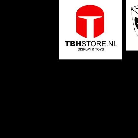
Een mooie verzameling hoort een p
hebben. Bij TBHstore ben je aan het
verzameling tot een hoger niveau te 
display materiaal geef je je verza
en luxe uitstraling. Kwaliteit is voor
belang, we hebben ons aanbod da
geselecteerd en werken uitsluite
beste fabrikanten en leveranciers.
harte uit om eens een kijkje te ne
van kwalitatief ongeëvenaarde disp
het gebied van toys is er bij ons ve