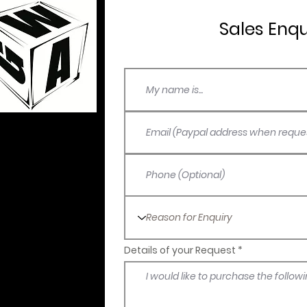
Sales Enq
rachtige display te
 juiste adres om je
tillen, met het juiste
meling een prachtige
 ons van het grootste
arom zorgvuldig
nd samen met de
 We nodigen je van
Details of your Request
men in ons aanbod
lay artikelen. Ook op
el te vinden. Van