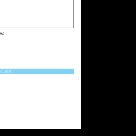
tes
equest